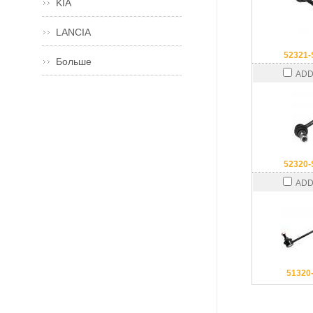
KIA
LANCIA
52321
Больше
ADD
52320
ADD
51320