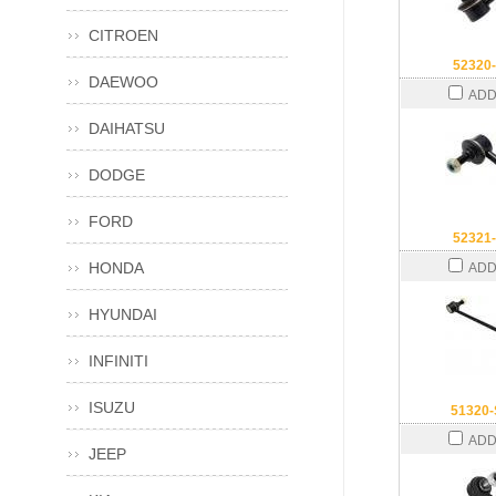
CITROEN
52320
DAEWOO
ADD
DAIHATSU
DODGE
FORD
52321
HONDA
ADD
HYUNDAI
INFINITI
ISUZU
51320
ADD
JEEP